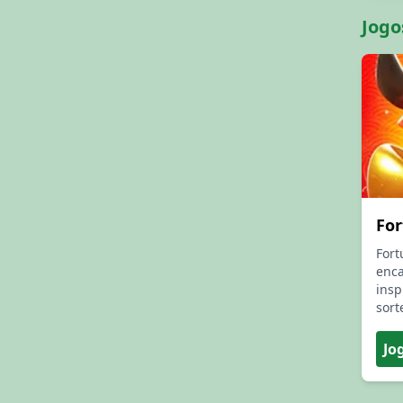
Jogo
Fo
Fort
enca
insp
sort
Jo