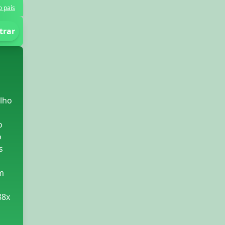
o país
trar
lho
o
o
s
m
88x