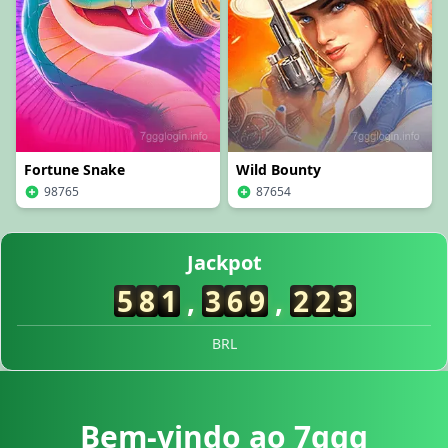
Fortune Snake
Wild Bounty
98765
87654
29/06/2026 Joa*** saque concluido de 1,150 BRL 💸
Jackpot
29/06/2026 Joao*** ganhou 5,700 BRL 🔥
29/06/2026 JoaoP*** recebeu bonus 410 BRL 🎁
5
8
1
,
2
7
8
,
0
4
6
29/06/2026 Gab*** recebeu cashback 85 BRL 💵
29/06/2026 Gabr*** acertou o jackpot 34,000 BRL 💥
BRL
29/06/2026 Gabri*** ganhou 1,100 BRL 🏆
29/06/2026 Gabrie*** recebeu cashback 215 BRL 🔄
29/06/2026 Gabriel*** saque concluido de 2,950 BRL ✅
Bem-vindo ao 7ggg
29/06/2026 GabrielC*** acertou o jackpot 41,500 BRL 🚀