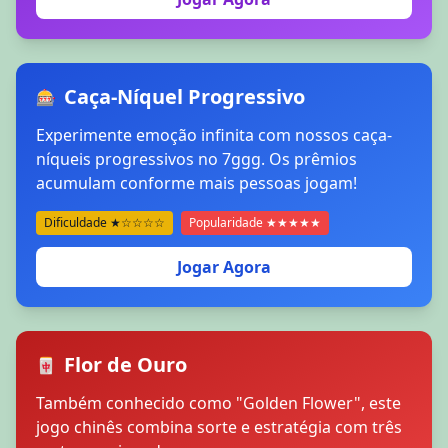
Caça-Níquel Progressivo
🎰
Experimente emoção infinita com nossos caça-
níqueis progressivos no 7ggg. Os prêmios
acumulam conforme mais pessoas jogam!
Dificuldade ★☆☆☆☆
Popularidade ★★★★★
Jogar Agora
Flor de Ouro
🀄
Também conhecido como "Golden Flower", este
jogo chinês combina sorte e estratégia com três