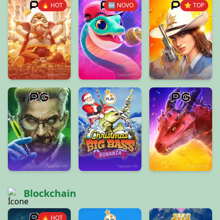
🔥 HOT
🆕 NOVO
⭐ TOP
Ganesha Fortune
Fortune Snake
Wild Bounty
Zombie Outbreak
Christmas Bass
Dragon Hatch
Blockchain
🔥 HOT