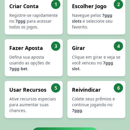
1
2
Criar Conta
Escolher Jogo
Registre-se rapidamente
Navegue pelos
7ggg
no
7ggg
para acessar
slots
e selecione seu
todos os jogos.
favorito.
3
4
Fazer Aposta
Girar
Defina sua aposta
Clique em girar e veja se
usando as opções de
você venceu no
7ggg
7ggg bet
.
slot
.
5
6
Usar Recursos
Reivindicar
Ative recursos especiais
Colete seus prêmios e
para aumentar suas
continue jogando no
chances.
7ggg
.