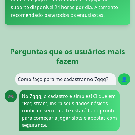
suporte disponível 24 horas por dia. Altamente
recomendado para todos os entusiastas!
Perguntas que os usuários mais
fazem
Como faço para me cadastrar no 7ggg?
👤
🎮
No 7ggg, o cadastro é simples! Clique em
"Registrar", insira seus dados básicos,
confirme seu e-mail e estará tudo pronto
para começar a jogar slots e apostas com
segurança.