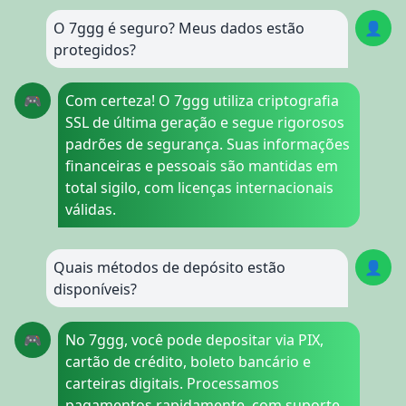
O 7ggg é seguro? Meus dados estão
👤
protegidos?
🎮
Com certeza! O 7ggg utiliza criptografia
SSL de última geração e segue rigorosos
padrões de segurança. Suas informações
financeiras e pessoais são mantidas em
total sigilo, com licenças internacionais
válidas.
Quais métodos de depósito estão
👤
disponíveis?
🎮
No 7ggg, você pode depositar via PIX,
cartão de crédito, boleto bancário e
carteiras digitais. Processamos
pagamentos rapidamente, com suporte