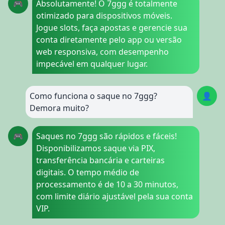
🎮
Absolutamente! O 7ggg é totalmente
otimizado para dispositivos móveis.
Jogue slots, faça apostas e gerencie sua
conta diretamente pelo app ou versão
web responsiva, com desempenho
impecável em qualquer lugar.
Como funciona o saque no 7ggg?
👤
Demora muito?
🎮
Saques no 7ggg são rápidos e fáceis!
Disponibilizamos saque via PIX,
transferência bancária e carteiras
digitais. O tempo médio de
processamento é de 10 a 30 minutos,
com limite diário ajustável pela sua conta
VIP.