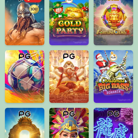
Asgardian Rising
Gold Party
Fortune Gems 2
Futebol Fever
Ganesha Fortune
Christmas Bass