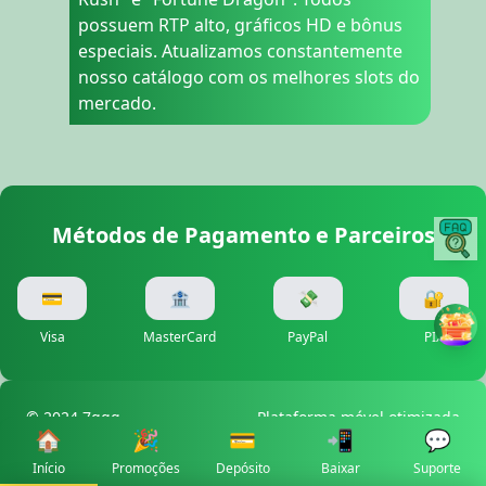
possuem RTP alto, gráficos HD e bônus
especiais. Atualizamos constantemente
nosso catálogo com os melhores slots do
mercado.
Métodos de Pagamento e Parceiros
💳
🏦
💸
🔐
Visa
MasterCard
PayPal
PIX
© 2024 7ggg
Plataforma móvel otimizada
🏠
🎉
💳
📲
💬
Slots e apostas online
Experiência de jogo
profissional
Início
Promoções
Depósito
Baixar
Suporte