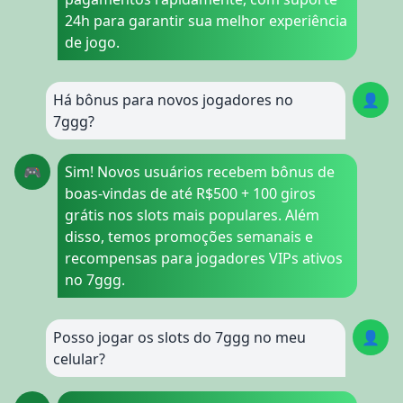
24h para garantir sua melhor experiência
de jogo.
Há bônus para novos jogadores no
👤
7ggg?
🎮
Sim! Novos usuários recebem bônus de
boas-vindas de até R$500 + 100 giros
grátis nos slots mais populares. Além
disso, temos promoções semanais e
recompensas para jogadores VIPs ativos
no 7ggg.
Posso jogar os slots do 7ggg no meu
👤
celular?