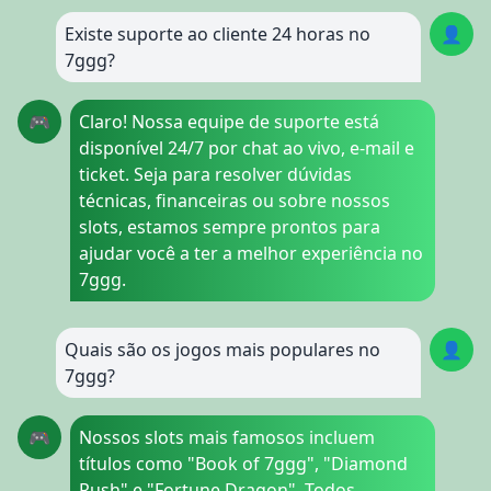
Existe suporte ao cliente 24 horas no
👤
7ggg?
🎮
Claro! Nossa equipe de suporte está
disponível 24/7 por chat ao vivo, e-mail e
ticket. Seja para resolver dúvidas
técnicas, financeiras ou sobre nossos
slots, estamos sempre prontos para
ajudar você a ter a melhor experiência no
7ggg.
Quais são os jogos mais populares no
👤
7ggg?
🎮
Nossos slots mais famosos incluem
títulos como "Book of 7ggg", "Diamond
Rush" e "Fortune Dragon". Todos