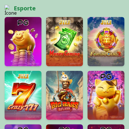
Esporte
Lucky Piggy
Money Coming
Fortune Gems 2
Crazy 777
Big Bass Splash
Lucky Neko