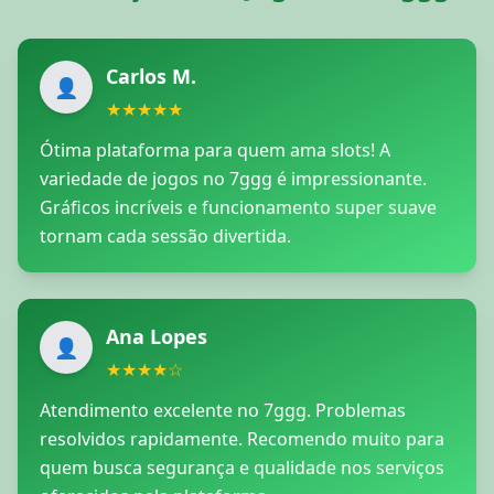
Carlos M.
👤
★
★
★
★
★
Ótima plataforma para quem ama slots! A
variedade de jogos no 7ggg é impressionante.
Gráficos incríveis e funcionamento super suave
tornam cada sessão divertida.
Ana Lopes
👤
★
★
★
★
☆
Atendimento excelente no 7ggg. Problemas
resolvidos rapidamente. Recomendo muito para
quem busca segurança e qualidade nos serviços