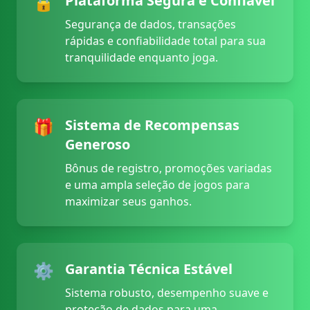
🔒
Plataforma Segura e Confiável
29/06/2026 GabrielD*** acertou o jackpot 71,500 BRL 🎰
Segurança de dados, transações
29/06/2026 GabrielJu*** acertou o jackpot 5,500 BRL 💥
rápidas e confiabilidade total para sua
29/06/2026 JoaoMe*** recebeu cashback 280 BRL 💵
tranquilidade enquanto joga.
29/06/2026 GabrielPe*** recebeu bonus 490 BRL ✨
29/06/2026 GabrielFe*** saque concluido de 2,650 BRL 🏦
29/06/2026 JoaoPiet*** ganhou 8,000 BRL 🔥
29/06/2026 GabrielJo*** recebeu bonus 210 BRL 🎉
🎁
Sistema de Recompensas
29/06/2026 JoaoPietr*** ganhou 1,500 BRL 🔥
Generoso
29/06/2026 GabrielFel*** recebeu cashback 170 BRL 🔄
29/06/2026 GabrielArth*** ganhou 6,900 BRL 🏆
Bônus de registro, promoções variadas
29/06/2026 JoaoH*** recebeu bonus 20 BRL 🎉
e uma ampla seleção de jogos para
29/06/2026 GabrielJoa*** ganhou 1,700 BRL 💰
maximizar seus ganhos.
29/06/2026 GabrielFeli*** recebeu bonus 190 BRL 🎁
29/06/2026 GabrielM*** recebeu cashback 215 BRL 🎊
29/06/2026 GabrielJul*** saque concluido de 1,200 BRL 🏦
29/06/2026 GabrielLu*** saque concluido de 1,200 BRL 🏦
⚙️
Garantia Técnica Estável
29/06/2026 GabrielEnz*** ganhou 1,700 BRL 💰
Sistema robusto, desempenho suave e
29/06/2026 GabrielT*** saque concluido de 2,150 BRL 💸
proteção de dados para uma