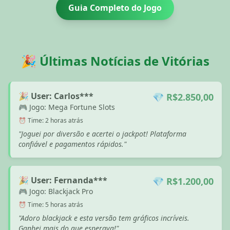
Guia Completo do Jogo
🎉 Últimas Notícias de Vitórias
🎉 User: Carlos***
💎 R$2.850,00
🎮 Jogo: Mega Fortune Slots
⏰ Time: 2 horas atrás
"Joguei por diversão e acertei o jackpot! Plataforma
confiável e pagamentos rápidos."
🎉 User: Fernanda***
💎 R$1.200,00
🎮 Jogo: Blackjack Pro
⏰ Time: 5 horas atrás
"Adoro blackjack e esta versão tem gráficos incríveis.
Ganhei mais do que esperava!"